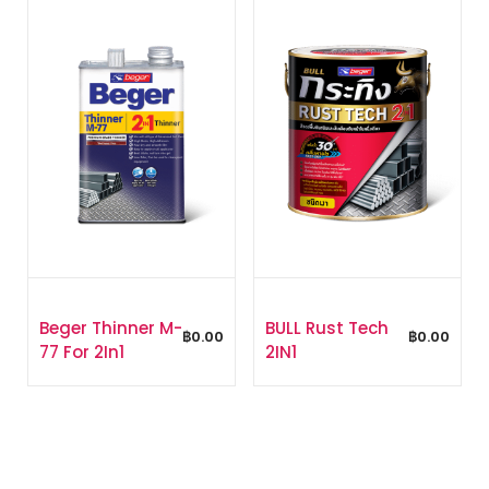
Beger Thinner M-
BULL Rust Tech
฿
0.00
฿
0.00
77 For 2In1
2IN1