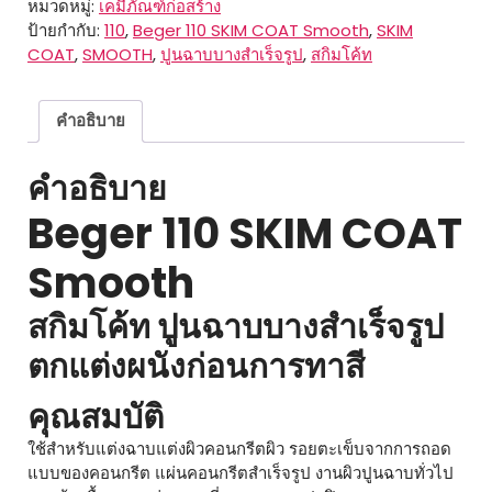
หมวดหมู่:
เคมีภัณฑ์ก่อสร้าง
COAT
ป้ายกำกับ:
110
,
Beger 110 SKIM COAT Smooth
,
SKIM
Smooth
COAT
,
SMOOTH
,
ปูนฉาบบางสำเร็จรูป
,
สกิมโค้ท
ชิ้น
คำอธิบาย
คำอธิบาย
Beger 110 SKIM COAT
Smooth
สกิมโค้ท ปูนฉาบบางสำเร็จรูป
ตกแต่งผนังก่อนการทาสี
คุณสมบัติ
ใช้สำหรับแต่งฉาบแต่งผิวคอนกรีตผิว รอยตะเข็บจากการถอด
แบบของคอนกรีต แผ่นคอนกรีตสำเร็จรูป งานผิวปูนฉาบทั่วไป