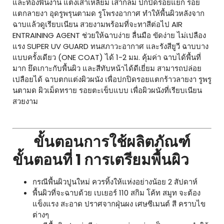
และท้องพื้นงาน แต่งเสาเหลี่ยม เสากลม ปกปิดรอยแยก รอย
แตกลายงา อุดรูพรุนตามด รูโพรงอากาศ ทำให้พื้นผิวหลังจาก
ฉาบแล้วดูเรียบเนียน สวยงามพร้อมที่จะทาสีต่อไป AIR
ENTRAINING AGENT ช่วยให้ฉาบง่าย ลื่นมือ ขัดง่าย ไม่เปลือง
แรง SUPER UV GUARD ทนสภาวะอากาศ และรังสียูวี ฉาบบาง
แบบครั้งเดียว (ONE COAT) ได้ 1-2 มม. คุ้มค่า ฉาบได้พื้นที่
มาก ยึดเกาะกับพื้นผิว และสีทับหน้าได้ดีเยี่ยม สามารถปล่อย
เปลือยได้ ฉาบตกแต่งผิวผนัง เพื่อปกปิดรอยแตกร้าวลายงา รูพรู
นตามด ผิวเม็ดทราย รอยตะเข็บแบบ เพื่อผิวผนังที่เรียบเนียน
สวยงาม
ขั้นตอนการใช้ผลิตภัณฑ์
ขั้นตอนที่ 1 การเตรียมพื้นผิว
กรณีพื้นผิวปูนใหม่ ควรทิ้งให้แห่งอย่างน้อย 2 สัปดาห์
พื้นผิวที่จะฉาบด้วย เบเยอร์ 110 สกิม โค้ท สมูท จะต้อง
แข็งแรง สะอาด ปราศจากฝุ่นผง เศษซีเมนต์ สี คราบไข
ต่างๆ