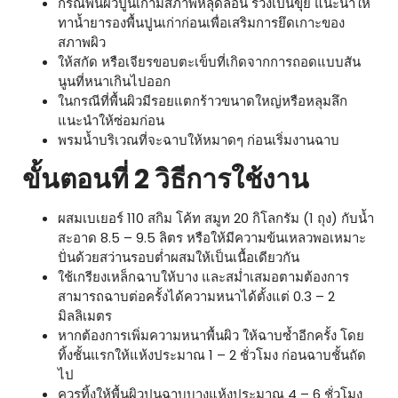
กรณีพื้นผิวปูนเก่ามีสภาพหลุดล่อน ร่วงเป็นขุย แนะนำให้
ทาน้ำยารองพื้นปูนเก่าก่อนเพื่อเสริมการยึดเกาะของ
สภาพผิว
ให้สกัด หรือเจียรขอบตะเข็บที่เกิดจากการถอดแบบสัน
นูนที่หนาเกินไปออก
ในกรณีที่พื้นผิวมีรอยแตกร้าวขนาดใหญ่หรือหลุมลึก
แนะนำให้ซ่อมก่อน
พรมน้ำบริเวณที่จะฉาบให้หมาดๆ ก่อนเริ่มงานฉาบ
ขั้นตอนที่ 2 วิธีการใช้งาน
ผสมเบเยอร์ 110 สกิม โค้ท สมูท 20 กิโลกรัม (1 ถุง) กับน้ำ
สะอาด 8.5 – 9.5 ลิตร หรือให้มีความข้นเหลวพอเหมาะ
ปั่นด้วยสว่านรอบต่ำผสมให้เป็นเนื้อเดียวกัน
ใช้เกรียงเหล็กฉาบให้บาง และสม่ำเสมอตามต้องการ
สามารถฉาบต่อครั้งได้ความหนาได้ตั้งแต่ 0.3 – 2
มิลลิเมตร
หากต้องการเพิ่มความหนาพื้นผิว ให้ฉาบซ้ำอีกครั้ง โดย
ทิ้งชั้นแรกให้แห้งประมาณ 1 – 2 ชั่วโมง ก่อนฉาบชั้นถัด
ไป
ควรทิ้งให้พื้นผิวปูนฉาบบางแห้งประมาณ 4 – 6 ชั่วโมง