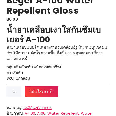
Beger A-100 Water
Repellent Gloss
฿
0.00
น้ำยาเคลือบเงาใสกันซึมเบ
เยอร์ A-100
น้ำยาเคลือบแบบใส เหมาะสำหรับเคลือบอิฐ หิน ผนังปูนขัดมัน
ช่วยให้ทนทานต่อน้ำ ความชื้น ซึ่งเป็นสาเหตุหลักของเชื้อรา
และตะไคร่น้ำ
กลุ่มผลิตภัณฑ์: เคมีภัณฑ์ก่อสร้าง
ตราสินค้า:
SKU: แกลลอน
จำนวน
หยิบใส่ตะกร้า
Beger
A-
100
หมวดหมู่:
เคมีภัณฑ์ก่อสร้าง
Water
ป้ายกำกับ:
A-100
,
A100
,
Water Repellent
,
Water