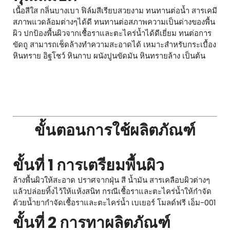
เนื้อสีใส กลิ่นบางเบา ฟิล์มสีเรียบสวยงาม ทนทานต่อน้ำ สารเคมี
สภาพแวดล้อมต่างๆได้ดี ทนทานต่อสภาพความเป็นด่างของพื้น
ผิว ปกป้องพื้นผิวจากเชื้อราและตะไคร่น้ำได้ดีเยี่ยม ทนต่อการ
ขัดถู สามารถเช็ดล้างทำความสะอาดได้ เหมาะสำหรับกระเบื้อง
หินทราย อิฐโชว์ หินกาบ ผนังปูนขัดมัน หินทรายล้าง เป็นต้น
ขั้นตอนการใช้ผลิตภัณฑ์
ขั้นที่ 1 การเตรียมพื้นผิว
ล้างพื้นผิวให้สะอาด ปราศจากฝุ่น สี น้ำมัน สารเคลือบผิวต่างๆ
แล้วปล่อยทิ้งไว้ให้แห้งสนิท กรณีเชื้อราและตะไคร่น้ำให้กำจัด
ด้วยน้ำยากำจัดเชื้อราและตะไคร่น้ำ เบเยอร์ โมลด์ฟรี เอ็ม-001
ขั้นที่ 2 การทาผลิตภัณฑ์