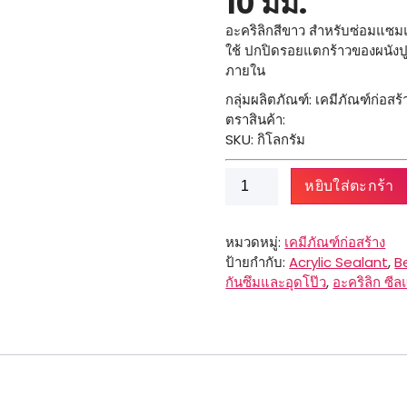
10 มม.
อะคริลิกสีขาว สำหรับซ่อมแซม
ใช้ ปกปิดรอยแตกร้าวของผนังปู
ภายใน
กลุ่มผลิตภัณฑ์: เคมีภัณฑ์ก่อสร้
ตราสินค้า:
SKU: กิโลกรัม
จำนวน
หยิบใส่ตะกร้า
Beger
Acrylic
Sealant
หมวดหมู่:
เคมีภัณฑ์ก่อสร้าง
F-
ป้ายกำกับ:
Acrylic Sealant
,
B
001
กันซึมและอุดโป๊ว
,
อะคริลิก ซีล
ชิ้น