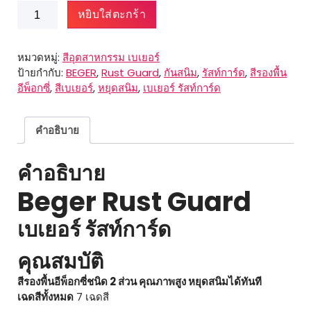
จำนวน
หยิบใส่ตะกร้า
Beger
Rust
Guard
หมวดหมู่:
สีอุตสาหกรรม เบเยอร์
ชิ้น
ป้ายกำกับ:
BEGER
,
Rust Guard
,
กันสนิม
,
รัสท์การ์ด
,
สีรองพื้น
อีพ็อกซี่
,
สีเบเยอร์
,
หยุดสนิม
,
เบเยอร์ รัสท์การ์ด
คำอธิบาย
คำอธิบาย
Beger Rust Guard
เบเยอร์ รัสท์การ์ด
คุณสมบัติ
สีรองพื้นอีพ็อกซี่ชนิด 2 ส่วน คุณภาพสูง หยุดสนิมได้ทันที
เฉดสีทั้งหมด
7 เฉดสี