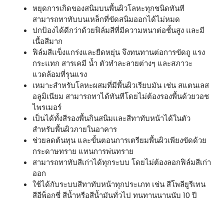
หยุดการเกิดของสนิมบนพื้นผิวโลหะทุกชนิดทันที
สามารถทาทับบนเหล็กที่ขัดสนิมออกได้ไม่หมด
ปกป้องได้ดีกว่าด้วยฟิล์มสีที่มีความหนาต่อชั้นสูง และมี
เนื้อสีมาก
ฟิล์มสีแข็งแกร่งและยืดหยุ่น จึงทนทานต่อการขัดถู แรง
กระแทก สารเคมี น้ำ ตัวทำละลายต่างๆ และสภาวะ
แวดล้อมที่รุนแรง
เหมาะสำหรับโลหะผสมที่มีพื้นผิวเรียบมัน เช่น สแตนเลส
อลูมิเนียม สามารถทาได้ทันทีโดยไม่ต้องรองพื้นด้วยวอช
ไพรเมอร์
เป็นได้ทั้งสีรองพื้นกินสนิมและสีทาทับหน้าได้ในตัว
สำหรับพื้นผิวภายในอาคาร
ช่วยลดต้นทุน และขั้นตอนการเตรียมพื้นผิวเพียงขัดด้วย
กระดาษทราย แทนการพ่นทราย
สามารถทาทับสีเก่าได้ทุกระบบ โดยไม่ต้องลอกฟิล์มสีเก่า
ออก
ใช้ได้กับระบบสีทาทับหน้าทุกประเภท เช่น สีโพลียูรีเทน
สีอีพ็อกซี่ สีน้ำหรือสีน้ำมันทั่วไป ทนทานนานนับ 10 ปี