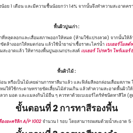
อย่างน้อย 1 เดือน และมีความชื้นน้อยกว่า 14% จากนั้นจึงทำความสะอา
พื้นผิวปูนเก่า :
เก่าที่หลุดลอกและเสื่อมสภาพออกให้หมด (ห้ามใช้แปรงลวด) จากนั้นให
ขัดล้างออกให้หมดก่อน แล้วใช้น้ำยาฆ่าเชื้อราตะไคร่น้ำ
เบเยอร์โมลด์
มสะอาดแล้ว ให้ทารองพื้นปูนอเนกประสงค์
เบเยอร์ โปรควิก ไพร์เมอร์
พื้นผิวไม้ :
าก่อน หรือเป็นไม้เคยผ่านการทาสีมาแล้ว และฟิล์มสีลอกล่อนเสื่อมสภาพ 
ใหม่ให้ใช้กระดาษทรายขัดเสี้ยนไม้ส่วนเกิน แล้วทำความสะอาดพื้นผิวใ
ปลวก มอด และแมลงกินไม้อื่น ๆ ควรทาด้วยเบเยอร์ไดร้ท์ชนิดทาสีใส (สูต
ขั้นตอนที่ 2 การทาสีรองพื้น
ลืองอะคริลิก A/P 1002
จำนวน 1 รอบ โดยสามารถผสมด้วยน้ำสะอาด 5 