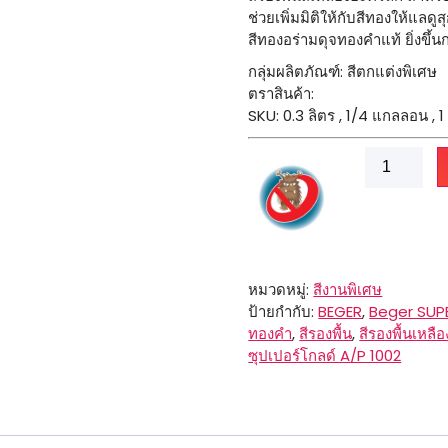
ช่วยเพิ่มมิติให้กับสีทองให้แล
สีทองอร่ามดุจทองคำแท้ ยิ่งขึ้นก
กลุ่มผลิตภัณฑ์: สีตกแต่งพิเศษ
ตราสินค้า:
SKU: 0.3 ลิตร , 1/4 แกลลอน ,
จำนวน
Beger
SUPER
GOLD
A/P
1002
ชิ้น
หมวดหมู่:
สีงานพิเศษ
ป้ายกำกับ:
BEGER
,
Beger SUP
ทองคำ
,
สีรองพื้น
,
สีรองพื้นเหลือ
ซุปเปอร์โกลด์ A/P 1002