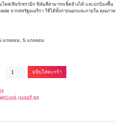
คสเฟียร์เซรามิก ฟิล์มสีสามารถเช็ดล้างได้ และปกป้องพื้น
dioxide จากสหรัฐอเมริกา ใช้ได้ทั้งภายนอกและภายใน คุณภาพ
กลลอน , 5 แกลลอน
จำนวน
หยิบใส่ตะกร้า
BegerCool
All
Shield
าร
Plus
gerCool
,
เบเยอร์ คูล
12
Semi-
Gloss
ชิ้น