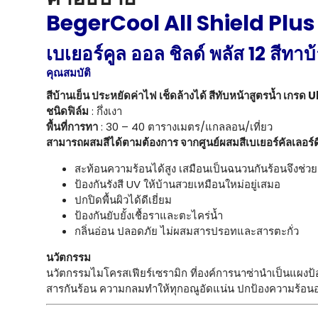
BegerCool All Shield Plu
เบเยอร์คูล ออล ชิลด์ พลัส 12 สีทาบ
คุณสมบัติ
สีบ้านเย็น ประหยัดค่าไฟ เช็ดล้างได้ สีทับหน้าสูตรน้ำ เกร
ชนิดฟิล์ม
: กึ่งเงา
พื้นที่การทา
: 30 – 40 ตารางเมตร/แกลลอน/เที่ยว
สามารถผสมสีได้ตามต้องการ จากศูนย์ผสมสีเบเยอร์คัลเลอร์ด
สะท้อนความร้อนได้สูง เสมือนเป็นฉนวนกันร้อนจึงช่ว
ป้องกันรังสี UV ให้บ้านสวยเหมือนใหม่อยู่เสมอ
ปกปิดพื้นผิวได้ดีเยี่ยม
ป้องกันยับยั้งเชื้อราและตะไคร่น้ำ
กลิ่นอ่อน ปลอดภัย ไม่ผสมสารปรอทและสารตะกั่ว
นวัตกรรม
นวัตกรรมไมโครสเฟียร์เซรามิก ที่องค์การนาซ่านำเป็นแผงป
สารกันร้อน ความกลมทำให้ทุกอณูอัดแน่น ปกป้องความร้อนอ