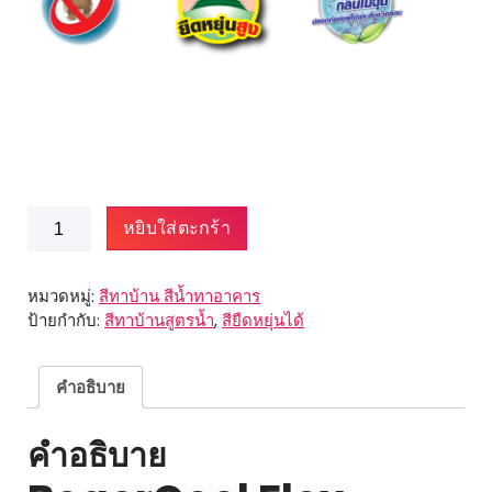
จำนวน
หยิบใส่ตะกร้า
BegerCool
Flex
Shield
หมวดหมู่:
สีทาบ้าน สีน้ำทาอาคาร
ชิ้น
ป้ายกำกับ:
สีทาบ้านสูตรน้ำ
,
สียืดหยุ่นได้
คำอธิบาย
คำอธิบาย