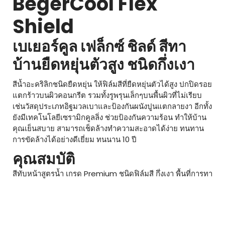
BegerCool Flex
Shield
เบเยอร์คูล เฟล็กซ์ ชิลด์ สีทา
บ้านยืดหยุ่นตัวสูง ชนิดกึ่งเงา
สีน้ำอะคริลิกชนิดยืดหยุ่น ให้ฟิล์มสีที่ยืดหยุ่นตัวได้สูง ปกปิดรอย
แตกร้าวบนผิวคอนกรีต รวมทั้งรูพรุนเล็กๆบนพื้นผิวที่ไม่เรียบ
เช่นวัสดุประเภทอิฐมวลเบาและป้องกันผนังปูนแตกลายงา อีกทั้ง
ยังมีเทคโนโลยีเซรามิกคูลลิ่ง ช่วยป้องกันความร้อน ทำให้บ้าน
คุณเย็นสบาย สามารถเช็ดล้างทำความสะอาดได้ง่าย ทนทาน
การขัดล้างได้อย่างดีเยี่ยม ทนนาน 10 ปี
คุณสมบัติ
สีทับหน้าสูตรน้ำ เกรด Premium ชนิดฟิล์มสี กึ่งเงา พื้นที่การทา