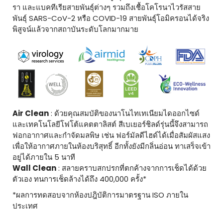
รา และแบคทีเรียสายพันธุ์ต่างๆ รวมถึงเชื้อโคโรนาไวรัสสาย
พันธุ์ SARS-CoV-2 หรือ COVID-19 สายพันธุ์โอมิครอนได้จริง
พิสูจน์แล้วจากสถาบันระดับโลกมากมาย
Air Clean
: ด้วยคุณสมบัติของนาโนไทเทเนียมไดออกไซด์
และเทคโนโลยีโฟโต้แคตตาลิสต์ สีเบเยอร์ชิลด์รุ่นนี้จึงสามารถ
ฟอกอากาศและกำจัดมลพิษ เช่น ฟอร์มัลดีไฮด์ได้เมื่อสัมผัสแสง
เพื่อให้อากาศภายในห้องบริสุทธิ์ อีกทั้งยังมีกลิ่นอ่อน ทาเสร็จเข้า
อยู่ได้ภายใน 5 นาที
Wall Clean
: สลายคราบสกปรกที่ตกค้างจากการเช็ดได้ด้วย
ตัวเอง ทนการเช็ดล้างได้ถึง 400,000 ครั้ง*
*ผลการทดสอบจากห้องปฎิบัติการมาตรฐาน ISO ภายใน
ประเทศ