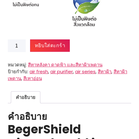
จำนวน
หยิบใส่ตะกร้า
BegerShield
AirFresh
Gold
หมวดหมู่:
สีทาหลังคา ดาดฟ้า และสีทาฝ้าเพดาน
iON
ป้ายกำกับ:
air fresh
,
air purifier
,
air series
,
สีทาฝ้า
,
สีทาฝ้า
for
เพดาน
,
สีเทาอ่อน
Ceiling
ชิ้น
คำอธิบาย
คำอธิบาย
BegerShield