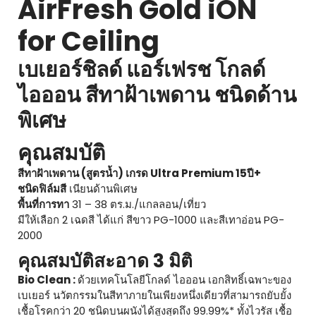
AirFresh Gold iON
for Ceiling
เบเยอร์ชิลด์ แอร์เฟรช โกลด์
ไอออน สีทาฝ้าเพดาน ชนิดด้าน
พิเศษ
คุณสมบัติ
สีทาฝัาเพดาน (สูตรน้ำ) เกรด Ultra Premium 15ปี+
ชนิดฟิล์มสี
เนียนด้านพิเศษ
พื้นที่การทา
31 – 38 ตร.ม./แกลลอน/เที่ยว
มีให้เลือก 2 เฉดสี ได้แก่ สีขาว PG-1000 และสีเทาอ่อน PG-
2000
คุณสมบัติสะอาด 3 มิติ
Bio Clean :
ด้วยเทคโนโลยีโกลด์ ไอออน เอกสิทธิ์เฉพาะของ
เบเยอร์ นวัตกรรมในสีทาภายในเพียงหนึ่งเดียวที่สามารถยับยั้ง
เชื้อโรคกว่า 20 ชนิดบนผนังได้สูงสุดถึง 99.99%* ทั้งไวรัส เชื้อ