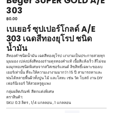
Beger SUPER GOLD A/E
303
฿
0.00
เบเยอร์ ซุปเปอร์โกลด์ A/E
303 เฉดสีทองยุโรป ชนิด
น้ำมัน
สีทองคำชนิดน้ำมัน เฉดสีทองยุโรป เงางามเป็นประกายสวยทุก
มุมมอง เปล่งปลั่งสีทองอร่ามดุจทองคำแท้ เนื้อสีแห้งเร็ว สีไม่จม
ผงมุกทองชนิดพิเศษจากสวิสเซอร์แลนด์ ลิขสิทธิ์เฉพาะของเบ
เยอร์เท่านั้น ที่จะให้ความเงางามมากว่า 15 ปี สามารถทาและ
พ่นได้หลายพื้นผิวทั้งปูน ไม้ และโลหะ เช่น วัด โบสถ์ งาน DIY
เฟอร์นิเจอร์ ให้สวยหรูดูแพง
กลุ่มผลิตภัณฑ์: สีตกแต่งพิเศษ
ตราสินค้า:
SKU: 0.3 ลิตร , 1/4 แกลลอน , 1 แกลลอน
จำนวน