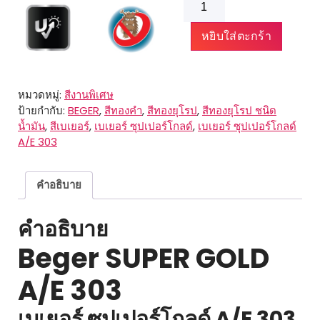
Beger
SUPER
หยิบใส่ตะกร้า
GOLD
A/E
303
ชิ้น
หมวดหมู่:
สีงานพิเศษ
ป้ายกำกับ:
BEGER
,
สีทองคำ
,
สีทองยุโรป
,
สีทองยุโรป ชนิด
น้ำมัน
,
สีเบเยอร์
,
เบเยอร์ ซุปเปอร์โกลด์
,
เบเยอร์ ซุปเปอร์โกลด์
A/E 303
คำอธิบาย
คำอธิบาย
Beger SUPER GOLD
A/E 303
เบเยอร์ ซุปเปอร์โกลด์ A/E 303