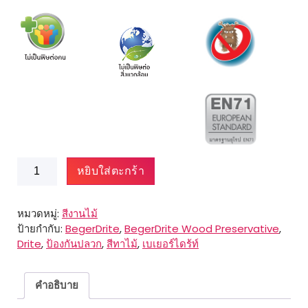
จำนวน
หยิบใส่ตะกร้า
BegerDrite
Wood
Preservative
หมวดหมู่:
สีงานไม้
ชิ้น
ป้ายกำกับ:
BegerDrite
,
BegerDrite Wood Preservative
,
Drite
,
ป้องกันปลวก
,
สีทาไม้
,
เบเยอร์ไดร้ท์
คำอธิบาย