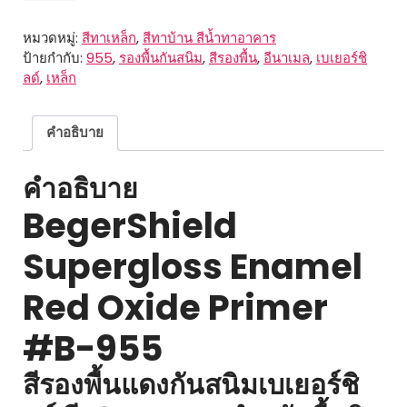
Supergloss
Enamel
หมวดหมู่:
สีทาเหล็ก
,
สีทาบ้าน สีน้ำทาอาคาร
Red
ป้ายกำกับ:
955
,
รองพื้นกันสนิม
,
สีรองพื้น
,
อีนาเมล
,
เบเยอร์ชิ
Oxide
ลด์
,
เหล็ก
Primer
#B-
955
คำอธิบาย
ชิ้น
คำอธิบาย
BegerShield
Supergloss Enamel
Red Oxide Primer
#B-955
สีรองพื้นแดงกันสนิมเบเยอร์ชิ