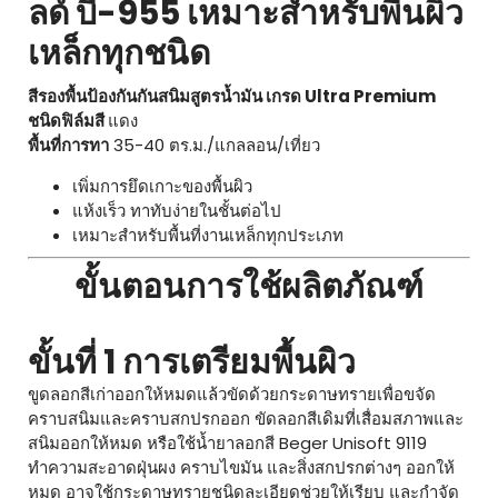
ลด์ บี-955 เหมาะสำหรับพื้นผิว
เหล็กทุกชนิด
สีรองพื้นป้องกันกันสนิมสูตรน้ำมัน เกรด Ultra Premium
ชนิดฟิล์มสี
แดง
พื้นที่การทา
35-40 ตร.ม./แกลลอน/เที่ยว
เพิ่มการยึดเกาะของพื้นผิว
แห้งเร็ว ทาทับง่ายในชั้นต่อไป
เหมาะสำหรับพื้นที่งานเหล็กทุกประเภท
ขั้นตอนการใช้ผลิตภัณฑ์
ขั้นที่ 1 การเตรียมพื้นผิว
ขูดลอกสีเก่าออกให้หมดแล้วขัดด้วยกระดาษทรายเพื่อขจัด
คราบสนิมและคราบสกปรกออก ขัดลอกสีเดิมที่เสื่อมสภาพและ
สนิมออกให้หมด หรือใช้น้ำยาลอกสี Beger Unisoft 9119
ทำความสะอาดฝุ่นผง คราบไขมัน และสิ่งสกปรกต่างๆ ออกให้
หมด อาจใช้กระดาษทรายชนิดละเอียดช่วยให้เรียบ และกำจัด