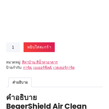
จำนวน
หยิบใส่ตะกร้า
BegerShield
Weatherguard
ชิ้น
หมวดหมู่:
สีทาบ้าน สีน้ำทาอาคาร
ป้ายกำกับ:
การ์ด
,
เบเยอร์ชิลด์
,
เวธเธอร์การ์ด
คำอธิบาย
คำอธิบาย
BegerShield Air Clean